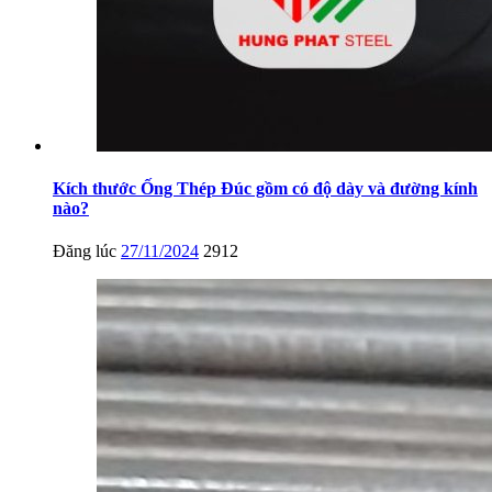
Kích thước Ống Thép Đúc gồm có độ dày và đường kính
nào?
Đăng lúc
27/11/2024
2912