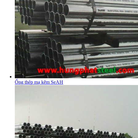
Ống thép mạ kẽm SeAH