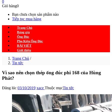
0
Giỏ hàng
0
Bạn chưa chọn sản phẩm nào
Tiếp tục mua hàng
Trang Chủ
Bảng giá
Ống Đúc
Phụ Kiện Ống Đúc
BÀI VIẾT
Giới thiệu
Trang Chủ
/
Tin tức
Vì sao nên chọn thép ống đúc phi 168 của Hùng
Phát?
Đăng lúc
03/10/2019
xace
Thuộc mục
Tin tức