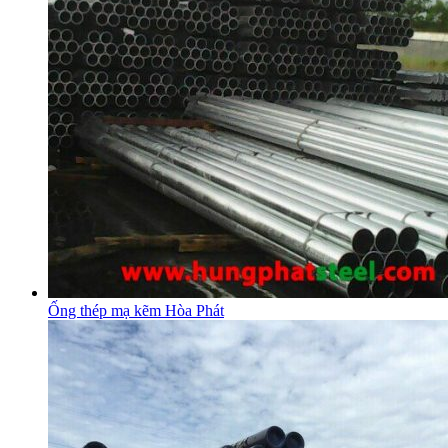
Ống thép mạ kẽm Hòa Phát