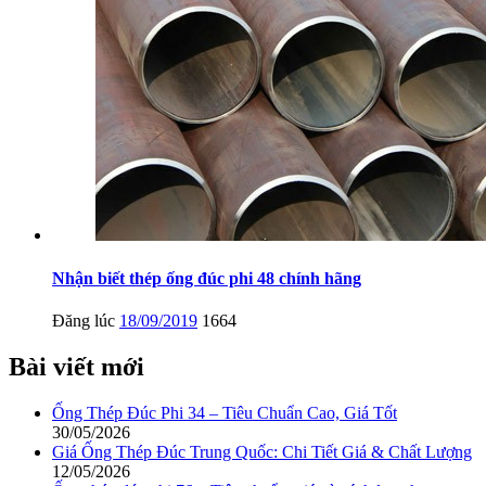
Nhận biết thép ống đúc phi 48 chính hãng
Đăng lúc
18/09/2019
1664
Bài viết mới
Ống Thép Đúc Phi 34 – Tiêu Chuẩn Cao, Giá Tốt
30/05/2026
Giá Ống Thép Đúc Trung Quốc: Chi Tiết Giá & Chất Lượng
12/05/2026