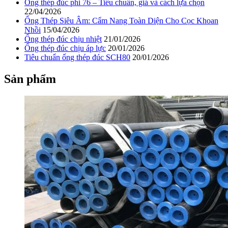
Ống thép đúc phi 76 – Tiêu chuẩn, giá và cách lựa chọn
22/04/2026
Ống Thép Siêu Âm: Cẩm Nang Toàn Diện Cho Cọc Khoan
Nhồi
15/04/2026
Ống thép đúc chịu nhiệt
21/01/2026
Ống thép đúc chịu áp lực
20/01/2026
Tiêu chuẩn ống thép đúc SCH80
20/01/2026
Sản phẩm