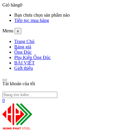
Giỏ hàng
0
Bạn chưa chọn sản phẩm nào
Tiếp tục mua hàng
Menu
x
Trang Chủ
Bảng giá
Ống Đúc
Phụ Kiện Ống Đúc
BÀI VIẾT
Giới thiệu
Tài khoản của tôi
0