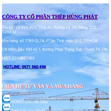
CÔNG TY CỔ PHẦN THÉP HÙNG PHÁT
Trụ sở : Lô G21, KDC Thới An, Đường Lê Thị Riêng, Q12,
TPHCM
Kho hàng: số 1769 QL1A, P.Tân Thới Hiệp, Q12, TPHCM
CN Miền Bắc: KM số 1, đường Phan Trọng Tuệ, Thanh Trì, HN.
MST: 0314857483
HOTLINE: 0971 960 496
LIÊN HỆ TƯ VẤN VÀ MUA HÀNG
0938437123 - Ms Trâm
0909 938 123 - Ms Ly