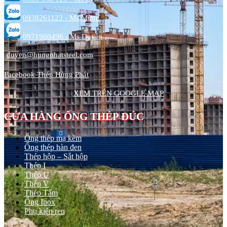
0938261123 - Ms Mừng
0971960496 - Ms Duyên
duyen@hungphatsteel.com
Facebook Thép Hùng Phát
XEM TRÊN GOOGLE MAP
CỬA HÀNG ỐNG THÉP ĐÚC
Ống thép mạ kẽm
Ống thép hàn đen
Thép hộp – Sắt hộp
Thép I
Thép U
Thép V
Thép Tấm
Ống Inox
Phụ kiện ren