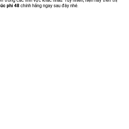
trong các lĩnh vực khác nhau. Tuy nhiên, hiện nay trên thị
úc phi 48
chính hãng ngay sau đây nhé.