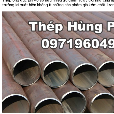
Thép ống đúc phi 48 sở hữu nhiều ưu điểm vượt trội như chịu áp
trường lại xuất hiện không ít những sản phẩm giả kém chất lượn