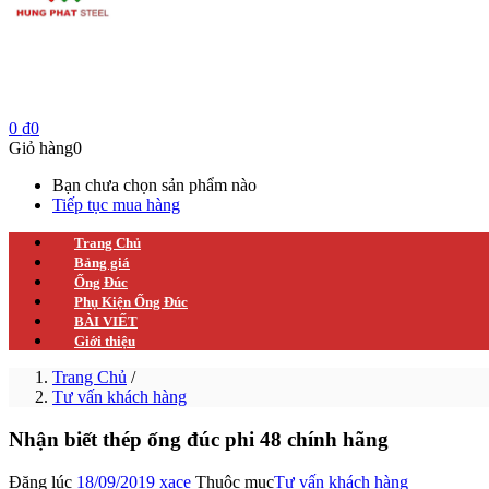
0
₫
0
Giỏ hàng
0
Bạn chưa chọn sản phẩm nào
Tiếp tục mua hàng
Trang Chủ
Bảng giá
Ống Đúc
Phụ Kiện Ống Đúc
BÀI VIẾT
Giới thiệu
Trang Chủ
/
Tư vấn khách hàng
Nhận biết thép ống đúc phi 48 chính hãng
Đăng lúc
18/09/2019
xace
Thuộc mục
Tư vấn khách hàng