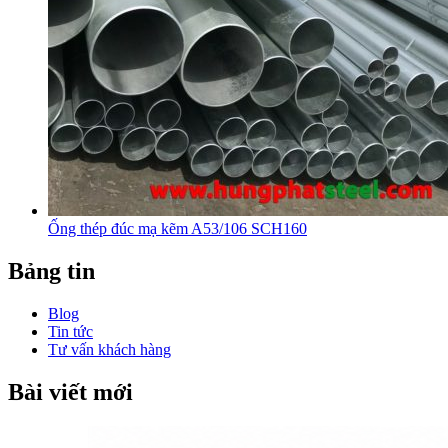
Ống thép đúc mạ kẽm A53/106 SCH160
Bảng tin
Blog
Tin tức
Tư vấn khách hàng
Bài viết mới