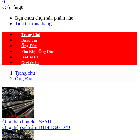
0
Giỏ hàng
0
Bạn chưa chọn sản phẩm nào
Tiếp tục mua hàng
Trang Chủ
Bảng giá
Ống Đúc
Phụ Kiện Ống Đúc
BÀI VIẾT
Giới thiệu
Trang chủ
Ống Đúc
Ống thép hàn đen SeAH
Ống thép siêu âm D114-D60-D49