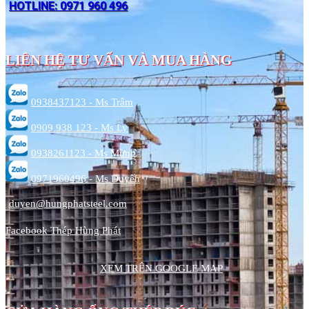
HOTLINE: 0971 960 496
LIÊN HỆ TƯ VẤN VÀ MUA HÀNG
0938437123 - Ms Trâm
0909 938 123 - Ms Ly
0938261123 - Ms Mừng
0971960496 - Ms Duyên
duyen@hungphatsteel.com
Facebook Thép Hùng Phát
XEM TRÊN GOOGLE MAP