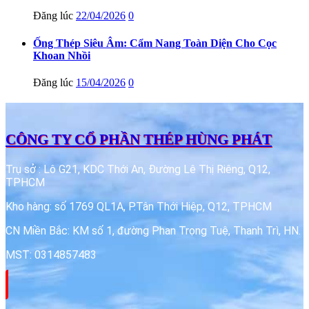
Đăng lúc
22/04/2026
0
Ống Thép Siêu Âm: Cẩm Nang Toàn Diện Cho Cọc
Khoan Nhồi
Đăng lúc
15/04/2026
0
CÔNG TY CỔ PHẦN THÉP HÙNG PHÁT
Trụ sở : Lô G21, KDC Thới An, Đường Lê Thị Riêng, Q12,
TPHCM
Kho hàng: số 1769 QL1A, P.Tân Thới Hiệp, Q12, TPHCM
CN Miền Bắc: KM số 1, đường Phan Trọng Tuệ, Thanh Trì, HN.
MST: 0314857483