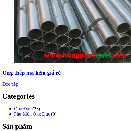
Ống thép mạ kẽm giá rẻ
Đọc tiếp
Categories
Ống Đúc
(23)
Phụ Kiện Ống Đúc
(0)
Sản phẩm