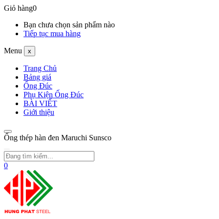
Giỏ hàng
0
Bạn chưa chọn sản phẩm nào
Tiếp tục mua hàng
Menu
x
Trang Chủ
Bảng giá
Ống Đúc
Phụ Kiện Ống Đúc
BÀI VIẾT
Giới thiệu
Ống thép hàn đen Maruchi Sunsco
0